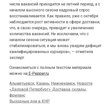
числа вакансий приходится на летний период, а с
началом высокого сезона кадровый спрос
восстанавливается. Как правило, уже с октября
наблюдается рост активности в сфере доставки,
что, в свою очередь, приводит к увеличению
количества вакансий. Не исключаем, что с
началом сезона ситуация может
стабилизироваться, и мы вновь увидим дефицит
квалифицированных курьеров», — отметила
эксперт.
Ознакомиться с полным текстом материала
можно на
E-Pepper.ru
Categories
Альметьевск
,
Казань
,
Нижнекамск
,
Новости
«Деловой Петербург»: Доставка, склады,
фриланс
Выходные дни в КНР