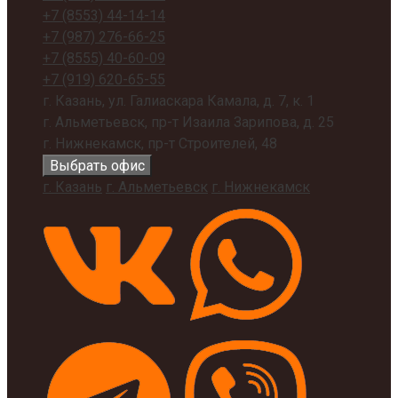
+7 (8553)
44-14-14
+7 (987)
276-66-25
+7 (8555)
40-60-09
+7 (919)
620-65-55
г. Казань, ул. Галиаскара Камала, д. 7, к. 1
г. Альметьевск, пр-т Изаила Зарипова, д. 25
г. Нижнекамск, пр-т Строителей, 48
Выбрать офис
г. Казань
г. Альметьевск
г. Нижнекамск