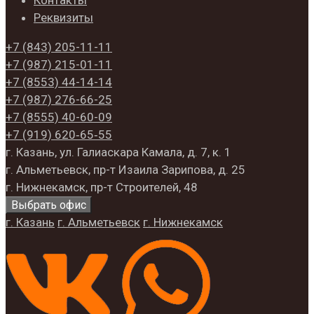
Реквизиты
+7 (843)
205-11-11
+7 (987)
215-01-11
+7 (8553)
44-14-14
+7 (987)
276-66-25
+7 (8555)
40-60-09
+7 (919)
620‑65‑55
г. Казань, ул. Галиаскара Камала, д. 7, к. 1
г. Альметьевск, пр-т Изаила Зарипова, д. 25
г. Нижнекамск, пр-т Строителей, 48
Выбрать офис
г. Казань
г. Альметьевск
г. Нижнекамск