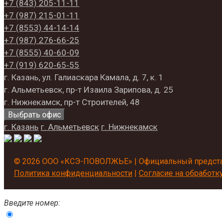
+7 (843)
205-11-11
+7 (987)
215-01-11
+7 (8553)
44-14-14
+7 (987)
276-66-25
+7 (8555)
40-60-09
+7 (919)
620‑65‑55
г. Казань, ул. Галиаскара Камала, д. 7, к. 1
г. Альметьевск, пр-т Изаила Зарипова, д. 25
г. Нижнекамск, пр-т Строителей, 48
Выбрать офис
г. Казань
г. Альметьевск
г. Нижнекамск
© 2026 ООО «КСЭ-ПОВОЛЖЬЕ» | Официальный представ
Политика конфиденциальности
|
Согласие на обработ
Введите номер: