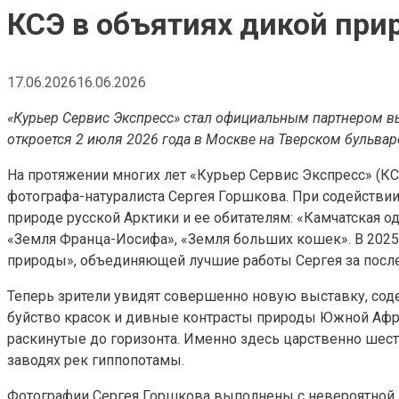
КСЭ в объятиях дикой при
17.06.2026
16.06.2026
«Курьер Сервис Экспресс» стал официальным партнером в
откроется 2 июля 2026 года в Москве на Тверском бульвар
На протяжении многих лет «Курьер Сервис Экспресс» (К
фотографа-натуралиста Сергея Горшкова. При содейств
природе русской Арктики и ее обитателям: «Камчатская од
«Земля Франца-Иосифа», «Земля больших кошек». В 2025 
природы», объединяющей лучшие работы Сергея за послед
Теперь зрители увидят совершенно новую выставку, сод
буйство красок и дивные контрасты природы Южной Афри
раскинутые до горизонта. Именно здесь царственно ше
заводях рек гиппопотамы.
Фотографии Сергея Горшкова выполнены с невероятной 