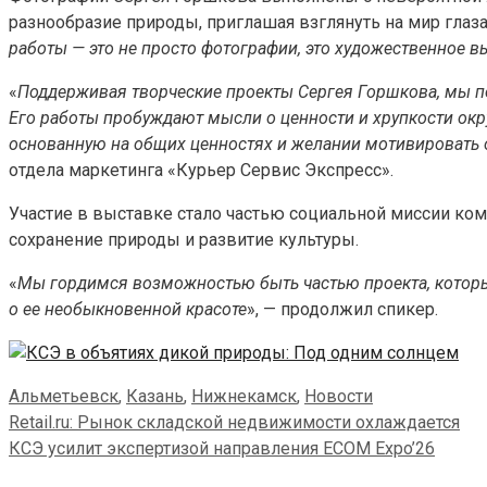
разнообразие природы, приглашая взглянуть на мир глаз
работы — это не просто фотографии, это художественное
«
Поддерживая творческие проекты Сергея Горшкова, мы п
Его работы пробуждают мысли о ценности и хрупкости ок
основанную на общих ценностях и желании мотивировать
отдела маркетинга «Курьер Сервис Экспресс».
Участие в выставке стало частью социальной миссии ко
сохранение природы и развитие культуры.
«
Мы гордимся возможностью быть частью проекта, которы
о ее необыкновенной красоте
», — продолжил спикер.
Categories
Альметьевск
,
Казань
,
Нижнекамск
,
Новости
Retail.ru: Рынок складской недвижимости охлаждается
КСЭ усилит экспертизой направления ECOM Expo’26