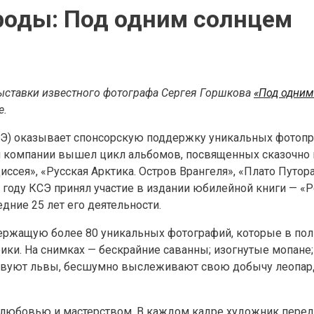
роды: Под одним солнцем
ыставки известного фотографа Сергея Горшкова
«Под одним
е.
СЭ) оказывает спонсорскую поддержку уникальных фотопр
ии компании вышел цикл альбомов, посвященных сказочно
иссея», «Русская Арктика. Остров Врангеля», «Плато Путора
году КСЭ принял участие в издании юбилейной книги — «Р
ние 25 лет его деятельности.
ержащую более 80 уникальных фотографий, которые в пол
ки. На снимках — бескрайние саванны; изогнутые мопане
ствуют львы, бесшумно выслеживают свою добычу леопар
любовью и мастерством. В каждом кадре художник переда