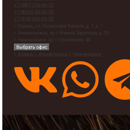
+7 (987)
276-66-25
+7 (8555)
40-60-09
+7 (919)
620-65-55
г. Казань, ул. Галиаскара Камала, д. 7, к. 1
г. Альметьевск, пр-т Изаила Зарипова, д. 25
г. Нижнекамск, пр-т Строителей, 48
Выбрать офис
г. Казань
г. Альметьевск
г. Нижнекамск