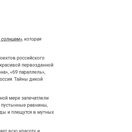
 солнцем»
, которая
оектов российского
 красивой первозданной
на», «69 параллель»,
оссия. Тайны дикой
ной мере запечатлели
; пустынные равнины,
ды и плещутся в мутных
ет всю красоту и