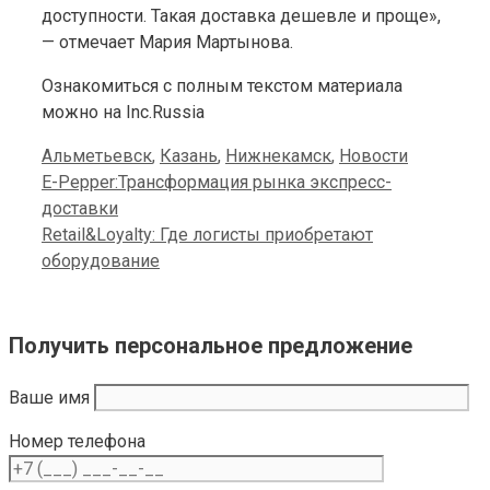
доступности. Такая доставка дешевле и проще»,
— отмечает Мария Мартынова.
Ознакомиться с полным текстом материала
можно на Inc.Russia
Categories
Альметьевск
,
Казань
,
Нижнекамск
,
Новости
E-Pepper:Трансформация рынка экспресс-
доставки
Retail&Loyalty: Где логисты приобретают
оборудование
Получить персональное предложение
Ваше имя
Номер телефона