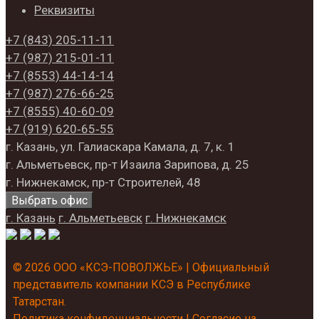
Реквизиты
+7 (843)
205-11-11
+7 (987)
215-01-11
+7 (8553)
44-14-14
+7 (987)
276-66-25
+7 (8555)
40-60-09
+7 (919)
620‑65‑55
г. Казань, ул. Галиаскара Камала, д. 7, к. 1
г. Альметьевск, пр-т Изаила Зарипова, д. 25
г. Нижнекамск, пр-т Строителей, 48
Выбрать офис
г. Казань
г. Альметьевск
г. Нижнекамск
© 2026 ООО «КСЭ-ПОВОЛЖЬЕ» | Официальный
представитель компании КСЭ в Республике
Татарстан.
Политика конфиденциальности
|
Согласие на